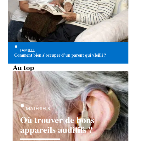
FAMILLE
Comment bien s’occuper d’un parent qui vIeilli ?
Au top
MATÉRIELS
Où trouver de bons
appareils auditifs ?