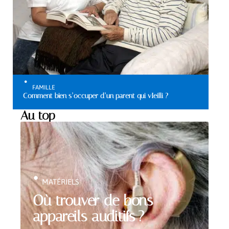
FAMILLE
Comment bien s’occuper d’un parent qui vIeilli ?
Au top
MATÉRIELS
Où trouver de bons
appareils auditifs ?