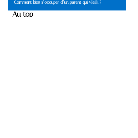
Comment bien s’occuper d’un parent qui vIeilli ?
Au top
MATÉRIELS
Où trouver de bons
appareils auditifs ?