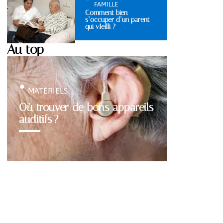
FAMILLE
Comment bien
s’occuper d’un parent
qui vIeilli ?
Au top
MATÉRIELS
Où trouver de bons appareils
auditifs ?