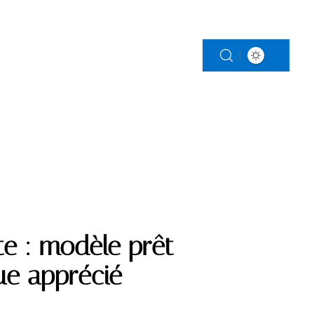
LS
RETRAITE
SERVICES
te : modèle prêt
ue apprécié