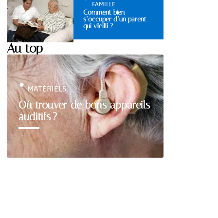
FAMILLE
Comment bien
s’occuper d’un parent
qui vIeilli ?
Au top
MATÉRIELS
Où trouver de bons appareils
auditifs ?