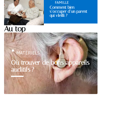
FAMILLE
Comment bien
s’occuper d’un parent
qui vIeilli ?
Au top
MATÉRIELS
Où trouver de bons appareils
auditifs ?