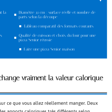
t la
Diamètre 33 cm : surface réelle et nombre de
parts selon la découpe
Tableau comparatif des formats courants
es
Qualité de cuisson et choix du four pour une
pizza Senior réussie
Faire une pizza Senior maison
 change vraiment la valeur calorique
 sur ce que vous allez réellement manger. Deux
es apports caloriques très différents selon