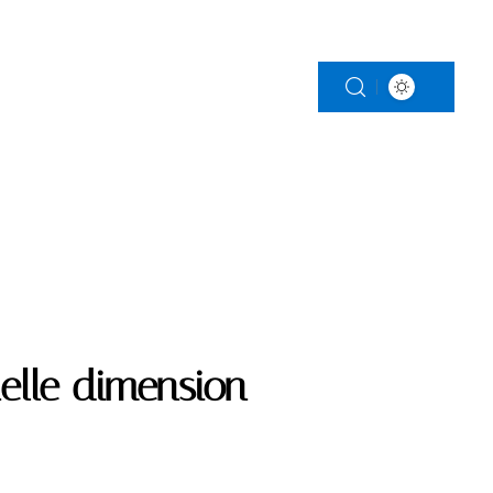
LS
RETRAITE
SERVICES
uelle dimension