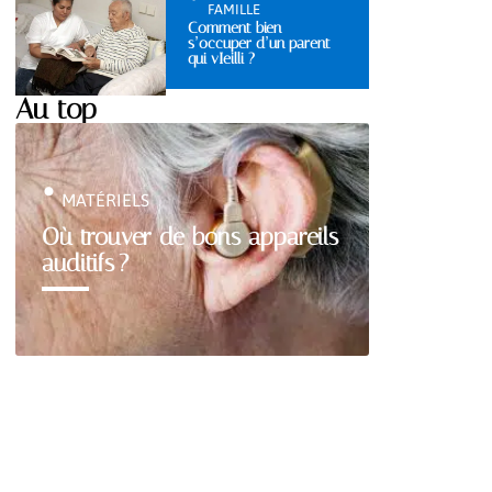
FAMILLE
Comment bien
s’occuper d’un parent
qui vIeilli ?
Au top
MATÉRIELS
Où trouver de bons appareils
auditifs ?