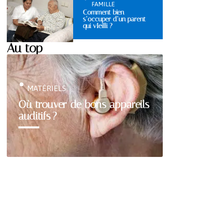
FAMILLE
Comment bien
s’occuper d’un parent
qui vIeilli ?
Au top
MATÉRIELS
Où trouver de bons appareils
auditifs ?