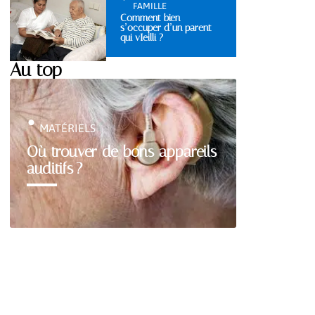
FAMILLE
Comment bien
s’occuper d’un parent
qui vIeilli ?
Au top
MATÉRIELS
Où trouver de bons appareils
auditifs ?