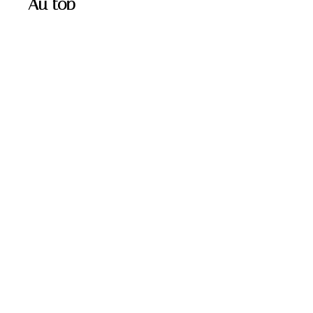
Au top
MATÉRIELS
Où trouver de bons
appareils auditifs ?