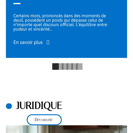
Certains mots, prononcés dans des moments de
deuil, possèdent un poids qui dépasse celui de
n’importe quel discours officiel. L’équilibre entre
pudeur et sincérité
…
En savoir plus
JURIDIQUE
Découvrir