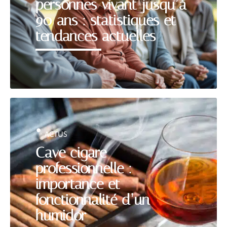
personnes vivant jusqu’à
90 ans : statistiques et
tendances actuelles
ACTUS
Cave cigare
professionnelle :
importance et
fonctionnalité d’un
humidor