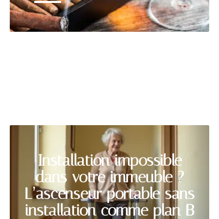
MATÉRIELS
Découvrir
Installation impossible
dans votre immeuble ?
L’ascenseur portable sans
installation comme plan B