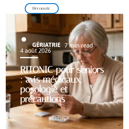
Découvrir
GÉRIATRIE
7 min read
4 août 2026
RITONIC pour seniors
: avis médicaux,
posologie et
précautions